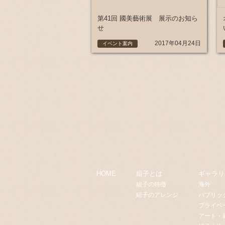
第41回 國美藝術展 展示のお知ら
せ
2017年04月24日
イベント案内
HOME
組子とは
ギャラリ
組子の特徴
海外
組子のアレンジ
パブリッ
プライベ
アート・