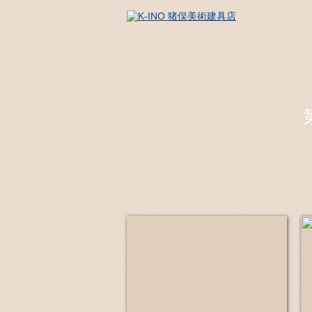
組子とは
組子の特徴
組子のアレンジ