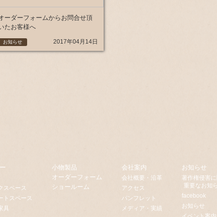
オーダーフォームからお問合せ頂
いたお客様へ
2017年04月14日
お知らせ
ー
小物製品
会社案内
お知らせ
オーダーフォーム
会社概要・沿革
著作権侵害に
重要なお知ら
ショールーム
クスペース
アクセス
facebook
ートスペース
パンフレット
お知らせ
家具
メディア・実績
イベント案内