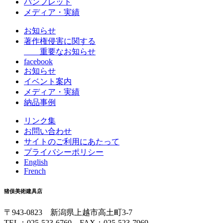
パンフレット
メディア・実績
お知らせ
著作権侵害に関する
重要なお知らせ
facebook
お知らせ
イベント案内
メディア・実績
納品事例
リンク集
お問い合わせ
サイトのご利用にあたって
プライバシーポリシー
English
French
猪俣美術建具店
〒943-0823 新潟県上越市高土町3-7
TEL：025-523-6760 FAX：025-523-7969