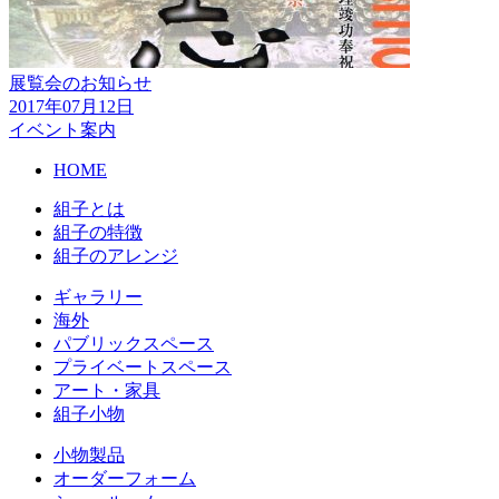
展覧会のお知らせ
2017年07月12日
イベント案内
HOME
組子とは
組子の特徴
組子のアレンジ
ギャラリー
海外
パブリックスペース
プライベートスペース
アート・家具
組子小物
小物製品
オーダーフォーム