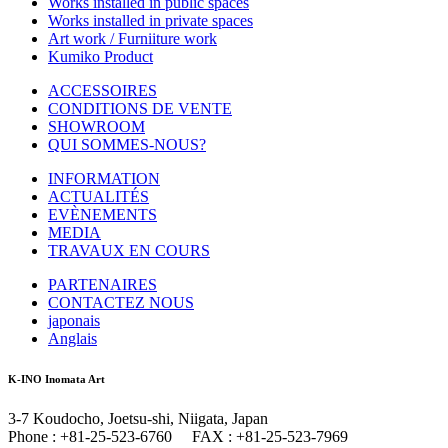
Works installed in public spaces
Works installed in private spaces
Art work / Furniiture work
Kumiko Product
ACCESSOIRES
CONDITIONS DE VENTE
SHOWROOM
QUI SOMMES-NOUS?
INFORMATION
ACTUALITÉS
EVÈNEMENTS
MEDIA
TRAVAUX EN COURS
PARTENAIRES
CONTACTEZ NOUS
japonais
Anglais
K-INO Inomata Art
3-7 Koudocho, Joetsu-shi, Niigata, Japan
Phone : +81-25-523-6760 FAX : +81-25-523-7969