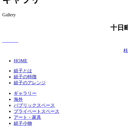
Gallery
十日町
桂
HOME
組子とは
組子の特徴
組子のアレンジ
ギャラリー
海外
パブリックスペース
プライベートスペース
アート・家具
組子小物