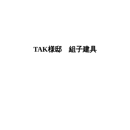
TAK様邸 組子建具