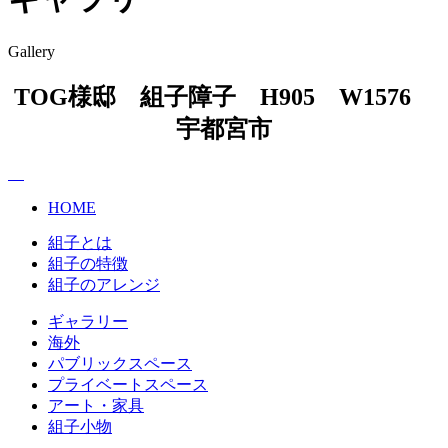
Gallery
TOG様邸 組子障子 H905 W1576
宇都宮市
HOME
組子とは
組子の特徴
組子のアレンジ
ギャラリー
海外
パブリックスペース
プライベートスペース
アート・家具
組子小物