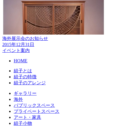
海外展示会のお知らせ
2015年12月31日
イベント案内
HOME
組子とは
組子の特徴
組子のアレンジ
ギャラリー
海外
パブリックスペース
プライベートスペース
アート・家具
組子小物